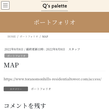
コ
ナ
ン
ビ
テ
ゲ
ン
ー
ポートフォリオ
ツ
シ
へ
ョ
ス
ン
HOME
ポートフォリオ
MAP
キ
に
ッ
移
プ
動
2022年8月8日
/ 最終更新日時 :
2022年8月8日
スタッフ
ポートフォリオ
MAP
https://www.toranomonhills-residentialtower.com/access/
ポートフォリオ
カテゴリー
コメントを残す